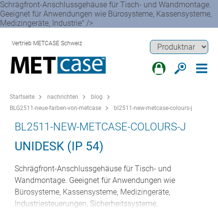
Schrägfront-Anschlussgehäuse für Tisch- und Wandmontage.
Geeignet für Anwendungen wie Bürosysteme, Kassensysteme,
Medizingeräte, Industrie" />
Vertrieb METCASE Schweiz
Startseite
nachrichten
blog
BLG2511-neue-farben-von-metcase
bl2511-new-metcase-colours-j
BL2511-NEW-METCASE-COLOURS-J
UNIDESK (IP 54)
Schrägfront-Anschlussgehäuse für Tisch- und
Wandmontage. Geeignet für Anwendungen wie
Bürosysteme, Kassensysteme, Medizingeräte,
Industriesteuerungen, Sicherheitssysteme,
Maschinensteuerungen und viele weitere Arten von