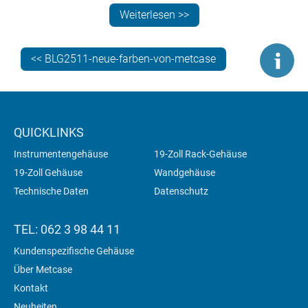
Elektronik- und elektrotechnischen Endgeräten. Wie
Weiterlesen >>
UNICASE ist es standardmäßig in Weiß, Hellgrau oder
Schwarz erhältlich.
<< BLG2511-neue-farben-von-metcase
QUICKLINKS
Instrumentengehäuse
19-Zoll Rack-Gehäuse
19-Zoll Gehäuse
Wandgehäuse
Technische Daten
Datenschutz
TEL: 062 3 98 44 11
Kundenspezifische Gehäuse
Über Metcase
Kontakt
Neuheiten