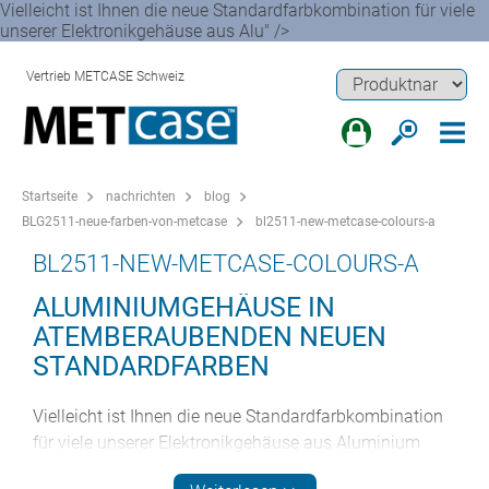
Vielleicht ist Ihnen die neue Standardfarbkombination für viele
unserer Elektronikgehäuse aus Alu" />
Vertrieb METCASE Schweiz
Startseite
nachrichten
blog
BLG2511-neue-farben-von-metcase
bl2511-new-metcase-colours-a
BL2511-NEW-METCASE-COLOURS-A
ALUMINIUMGEHÄUSE IN
ATEMBERAUBENDEN NEUEN
STANDARDFARBEN
Vielleicht ist Ihnen die neue Standardfarbkombination
für viele unserer Elektronikgehäuse aus Aluminium
bereits aufgefallen. Die Kombination aus Verkehrsweiß