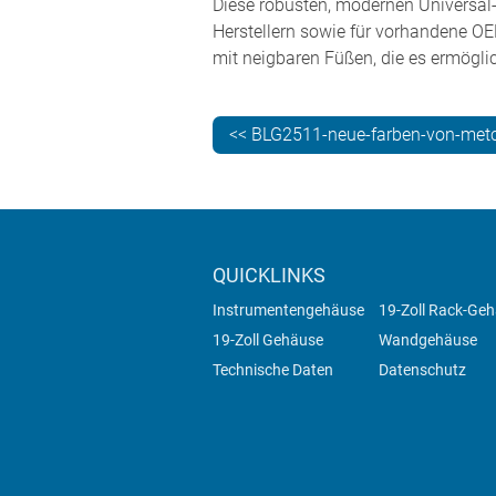
Diese robusten, modernen Universal
Herstellern sowie für vorhandene 
mit neigbaren Füßen, die es ermögli
<< BLG2511-neue-farben-von-met
QUICKLINKS
Instrumentengehäuse
19-Zoll Rack-Ge
19-Zoll Gehäuse
Wandgehäuse
Technische Daten
Datenschutz