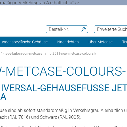
ßig in Verkehrsgrau A erhältlich u" />
Bestell-Nr.
Erweiterte Suc
undenspezifische Gehäuse
Nachrichten
Über Metcase
Te
1-neue-farben-von-metcase
bl2511-new-metcase-colours-k
W-METCASE-COLOURS-
IVERSAL-GEHÄUSEFÜSSE JET
 A
e sind ab sofort standardmäßig in Verkehrsgrau A erhältlich u
razit (RAL 7016) und Schwarz (RAL 9005).