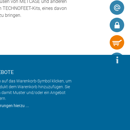
ehäusen von METCASE und anderen
en TECHNOFEET-Kits, eines davon
zu bringen.
EBOTE
h auf das Warenkorb-Symbol klicken, um
odukt dem Warenkorb hinzuzufügen. Sie
 damit Muster und/oder ein Angebot
ern.
rungen hierzu ...