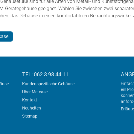
-Gehäusefüße sind für alle Arten von Metall- und Kunststoffg
OEM-Gerätegehäuse geeignet. Wählen Sie zwischen zwei separat
chen, das Gehäuse in einen komfortableren Betrachtungswinkel 
case
TEL: 062 3 98 44 11
ANG
Einfac
häuse
Kundenspezifische Gehäuse
ein Pr
Über Metcase
können
Kontakt
anford
Neuheiten
Erläute
Sitemap