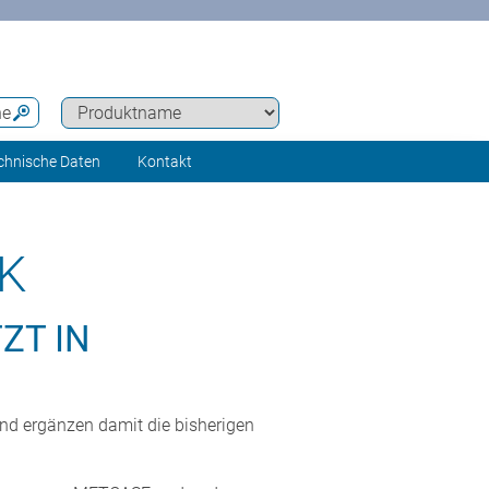
he
chnische Daten
Kontakt
K
ZT IN
nd ergänzen damit die bisherigen