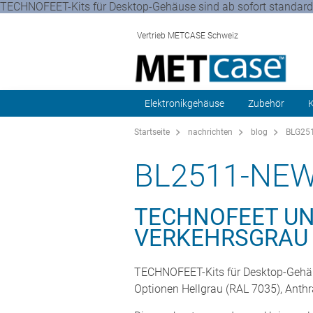
TECHNOFEET-Kits für Desktop-Gehäuse sind ab sofort standardmä
Vertrieb METCASE Schweiz
Elektronikgehäuse
Zubehör
K
Startseite
nachrichten
blog
BLG251
BL2511-NE
TECHNOFEET UN
VERKEHRSGRAU
TECHNOFEET-Kits für Desktop-Gehäus
Optionen Hellgrau (RAL 7035), Anth