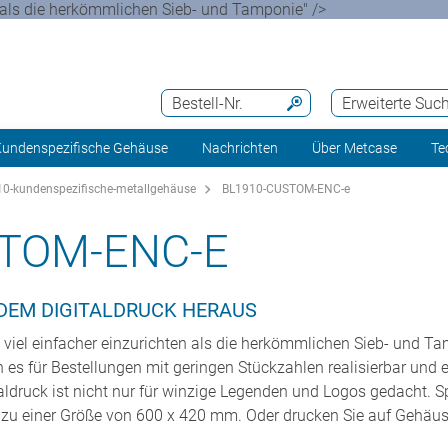
en als die herkömmlichen Sieb- und Tamponie" />
Bestell-Nr.
Erweiterte Suc
undenspezifische Gehäuse
Nachrichten
Über Metcase
Te
0-kundenspezifische-metallgehäuse
BL1910-CUSTOM-ENC-e
TOM-ENC-E
 DEM DIGITALDRUCK HERAUS
so viel einfacher einzurichten als die herkömmlichen Sieb- und 
es für Bestellungen mit geringen Stückzahlen realisierbar und e
druck ist nicht nur für winzige Legenden und Logos gedacht. Spe
 zu einer Größe von 600 x 420 mm. Oder drucken Sie auf Gehäus