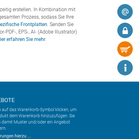
eitig erstellen. In Kombination mit
gesamten Prozess, sodass Sie Ihre
zifische Frontplatten
. Senden Sie
-PDF-, EPS-, AI- (Adobe Illustrator)
ier erfahren Sie mehr
.
EBOTE
h auf das Warenkorb-Symbol klicken, um
odukt dem Warenkorb hinzuzufügen. Sie
 damit Muster und/oder ein Angebot
ern.
rungen hierzu ...