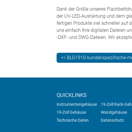
Dank der Größe unseres Flachbettdru
der UV-LED-Aushärtung und dem glei
fertigen Produkte viel schneller auf 
uns einfach Ihre digitalen Dateien u
-DXF- und DWG-Dateien. Wir akzeptie
<< BLG1910-kundenspezifische-m
QUICKLINKS
Instrumentengehäuse
19-Zoll Rack-Ge
19-Zoll Gehäuse
Wandgehäuse
Technische Daten
Datenschutz