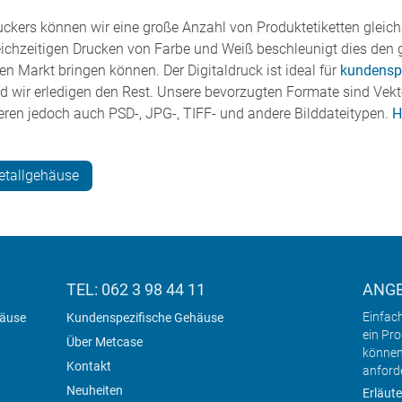
ckers können wir eine große Anzahl von Produktetiketten gleichz
chzeitigen Drucken von Farbe und Weiß beschleunigt dies den 
den Markt bringen können. Der Digitaldruck ist ideal für
kundenspe
nd wir erledigen den Rest. Unsere bevorzugten Formate sind Vektor
ren jedoch auch PSD-, JPG-, TIFF- und andere Bilddateitypen.
H
etallgehäuse
TEL: 062 3 98 44 11
ANG
Einfac
häuse
Kundenspezifische Gehäuse
ein Pr
Über Metcase
können
Kontakt
anford
Neuheiten
Erläute