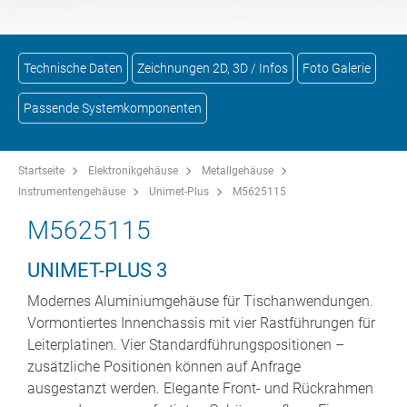
Technische Daten
Zeichnungen 2D, 3D / Infos
Foto Galerie
Passende Systemkomponenten
Startseite
Elektronikgehäuse
Metallgehäuse
Instrumentengehäuse
Unimet-Plus
M5625115
M5625115
UNIMET-PLUS 3
Modernes Aluminiumgehäuse für Tischanwendungen.
Vormontiertes Innenchassis mit vier Rastführungen für
Leiterplatinen. Vier Standardführungspositionen –
zusätzliche Positionen können auf Anfrage
ausgestanzt werden. Elegante Front- und Rückrahmen