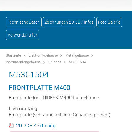
Technische Daten
Zeichnungen 2D, 3D / Infos
Foto Galerie
Verwendung für
Startseite
Elektronikgehäuse
Metallgehäuse
Instrumentengehäuse
Unidesk
M5301504
M5301504
FRONTPLATTE M400
Frontplatte für UNIDESK M400 Pultgehäuse.
Lieferumfang
Frontplatte (schraube mit dem Gehäuse geliefert).
2D PDF Zeichnung