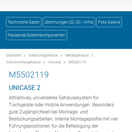
Technische Daten
Zeichnungen 2D, 3D / Infos
Foto Galerie
Passende Systemkomponenten
Startseite
Elektronikgehäuse
Metallgehäuse
Instrumentengehäuse
Unicase
M5502119
M5502119
UNICASE 2
Attraktives, universelles Gehäusesystem für
Tischgeräte oder mobile Anwendungen. Besonders
gute Zugänglichkeit bei Montage- und
Bestückungsarbeiten. Interne Montageprofile mit vier
Führungspositionen für die Befestigung der