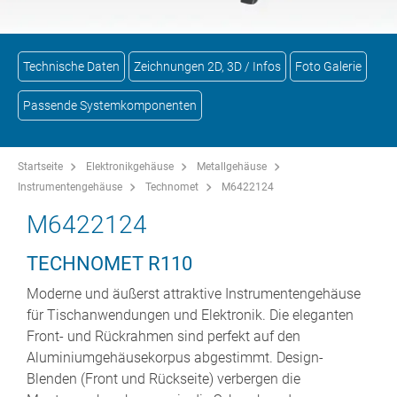
Technische Daten
Zeichnungen 2D, 3D / Infos
Foto Galerie
Passende Systemkomponenten
Startseite
Elektronikgehäuse
Metallgehäuse
Instrumentengehäuse
Technomet
M6422124
M6422124
TECHNOMET R110
Moderne und äußerst attraktive Instrumentengehäuse
für Tischanwendungen und Elektronik. Die eleganten
Front- und Rückrahmen sind perfekt auf den
Aluminiumgehäusekorpus abgestimmt. Design-
Blenden (Front und Rückseite) verbergen die