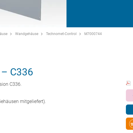
häuse
Wandgehäuse
Technomet-Control
M7000744
 – C336
rsion C336.
ehäusen mitgeliefert).