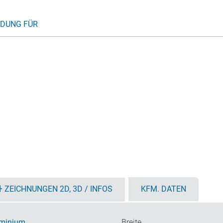
DUNG FÜR
ZEICHNUNGEN 2D, 3D / INFOS
KFM. DATEN
minium
Breite