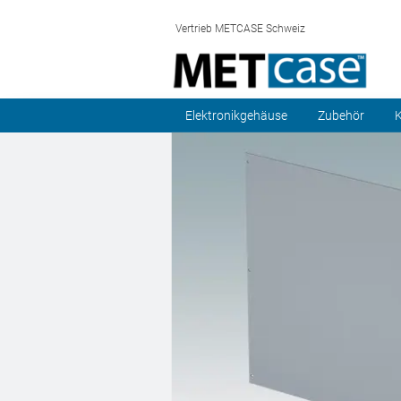
Vertrieb METCASE Schweiz
Elektronikgehäuse
Zubehör
K