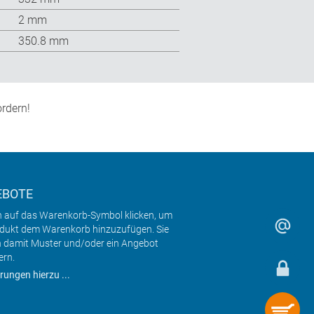
2 mm
350.8 mm
rdern!
EBOTE
h auf das Warenkorb-Symbol klicken, um
odukt dem Warenkorb hinzuzufügen. Sie
 damit Muster und/oder ein Angebot
ern.
rungen hierzu ...