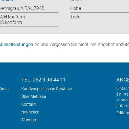
kehrsgrau A RAL 7042
Höhe
ACH konform
Tiefe
S konform
dienstleistungen
an und vergessen Sie nicht, ein Angebot anzufo
TEL: 062 3 98 44 11
ANG
Einfac
häuse
Kundenspezifische Gehäuse
ein Pr
Über Metcase
können
Kontakt
anford
Neuheiten
Erläute
Sitemap