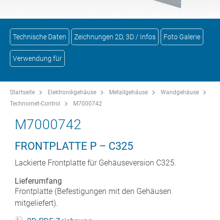
Technische Daten
Zeichnungen 2D, 3D / Infos
Foto Galerie
Verwendung für
Startseite
Elektronikgehäuse
Metallgehäuse
Wandgehäuse
Technomet-Control
M7000742
M7000742
FRONTPLATTE P – C325
Lackierte Frontplatte für Gehäuseversion C325.
Lieferumfang
Frontplatte (Befestigungen mit den Gehäusen
mitgeliefert).