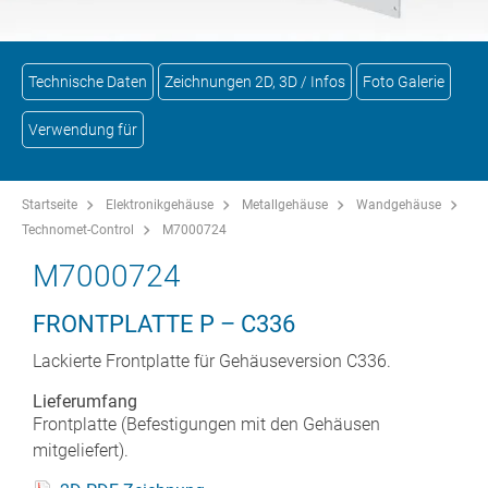
Technische Daten
Zeichnungen 2D, 3D / Infos
Foto Galerie
Verwendung für
Startseite
Elektronikgehäuse
Metallgehäuse
Wandgehäuse
Technomet-Control
M7000724
M7000724
FRONTPLATTE P – C336
Lackierte Frontplatte für Gehäuseversion C336.
Lieferumfang
Frontplatte (Befestigungen mit den Gehäusen
mitgeliefert).