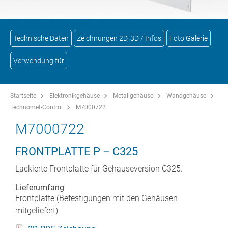
Technische Daten
Zeichnungen 2D, 3D / Infos
Foto Galerie
Verwendung für
Startseite
Elektronikgehäuse
Metallgehäuse
Wandgehäuse
Technomet-Control
M7000722
M7000722
FRONTPLATTE P – C325
Lackierte Frontplatte für Gehäuseversion C325.
Lieferumfang
Frontplatte (Befestigungen mit den Gehäusen
mitgeliefert).