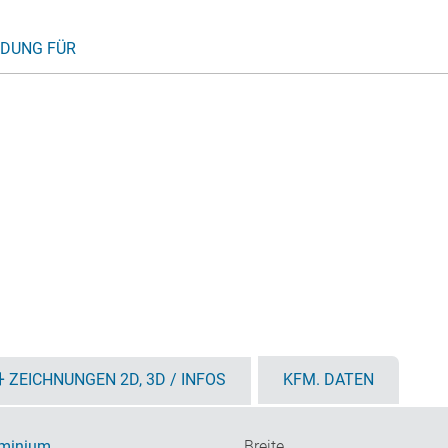
DUNG FÜR
ZEICHNUNGEN 2D, 3D / INFOS
KFM. DATEN
minium
Breite