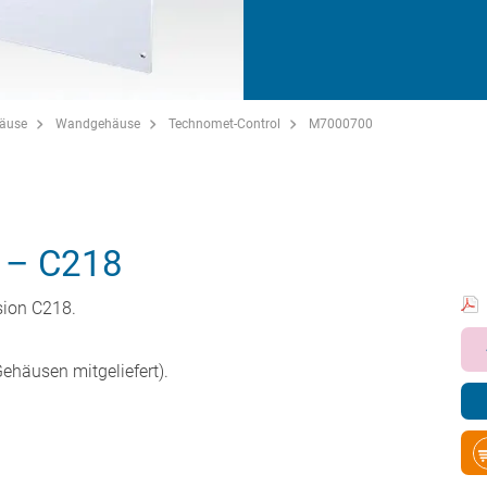
häuse
Wandgehäuse
Technomet-Control
M7000700
 – C218
sion C218.
ehäusen mitgeliefert).