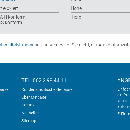
t eloxiert
Höhe
ACH konform
Tiefe
S konform
dienstleistungen
an und vergessen Sie nicht, ein Angebot anzufo
TEL: 062 3 98 44 11
ANG
Einfac
häuse
Kundenspezifische Gehäuse
ein Pr
Über Metcase
können
Kontakt
anford
Neuheiten
Erläute
Sitemap