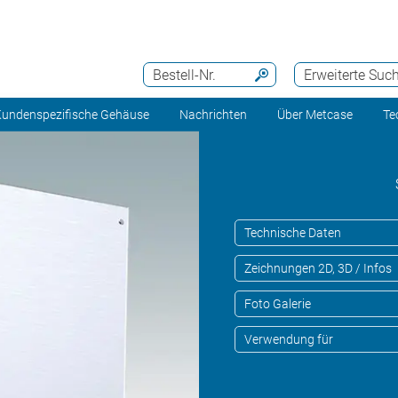
Bestell-Nr.
Erweiterte Suc
undenspezifische Gehäuse
Nachrichten
Über Metcase
Te
Technische Daten
Zeichnungen 2D, 3D / Infos
Foto Galerie
Verwendung für