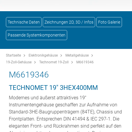
Technische Daten
Zeichnungen 2D, 3D / Infos
Foto Galerie
Passende Systemkomponenten
Startseite
Elektronikgehäuse
Metallgehäuse
19-Zoll-Gehäuse
Technomet 19-Zoll
M6619346
M6619346
TECHNOMET 19" 3HEX400MM
Modernes und äußerst attraktives 19"
Instrumentengehäuse geschaffen zur Aufnahme von
Standard-3HE-Baugruppenträgern (84TE), Chassis und
Frontplatten. Entsprechen DIN 41494 & IEC 297-1. Die
eleganten Front- und Rückrahmen sind perfekt auf den