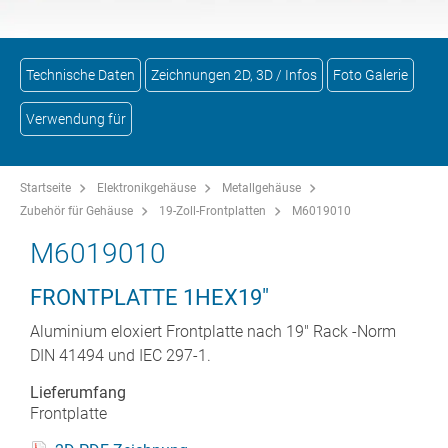
Technische Daten
Zeichnungen 2D, 3D / Infos
Foto Galerie
Verwendung für
Startseite
Elektronikgehäuse
Metallgehäuse
Zubehör für Gehäuse
19-Zoll-Frontplatten
M6019010
M6019010
FRONTPLATTE 1HEX19"
Aluminium eloxiert Frontplatte nach 19" Rack -Norm
DIN 41494 und IEC 297-1.
Lieferumfang
Frontplatte