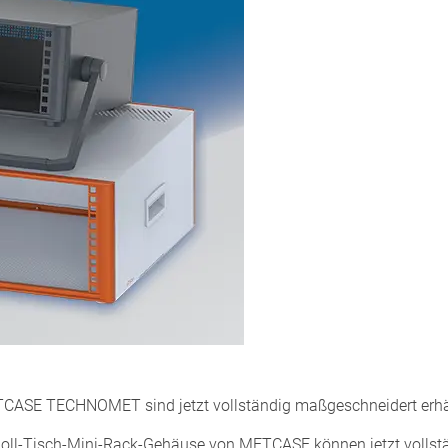
CASE TECHNOMET sind jetzt vollständig maßgeschneidert erhäl
l-Tisch-Mini-Rack-Gehäuse von METCASE können jetzt vollstän