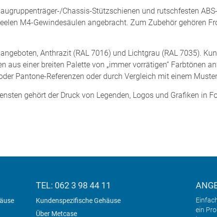
Baugruppenträger-/Chassis-Stützschienen und rutschfesten ABS-F
neelen M4-Gewindesäulen angebracht. Zum Zubehör gehören Fron
ngeboten, Anthrazit (RAL 7016) und Lichtgrau (RAL 7035). Kun
aus einer breiten Palette von „immer vorrätigen“ Farbtönen anf
oder Pantone-Referenzen oder durch Vergleich mit einem Muster
ensten gehört der Druck von Legenden, Logos und Grafiken in Fo
TEL: 062 3 98 44 11
ANG
Einfac
häuse
Kundenspezifische Gehäuse
ein Pr
Über Metcase