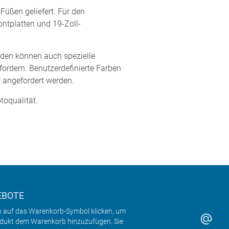
üßen geliefert. Für den
tplatten und 19-Zoll-
den können auch spezielle
ordern. Benutzerdefinierte Farben
 angefordert werden.
toqualität.
EBOTE
h auf das Warenkorb-Symbol klicken, um
odukt dem Warenkorb hinzuzufügen. Sie