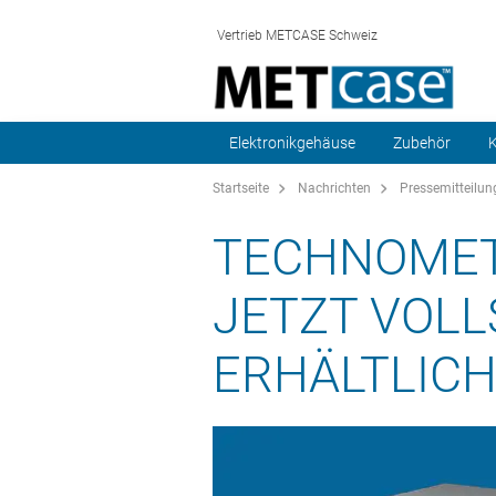
Vertrieb METCASE Schweiz
Elektronikgehäuse
Zubehör
K
Startseite
Nachrichten
Pressemitteilun
TECHNOMET
JETZT VOLL
ERHÄLTLIC