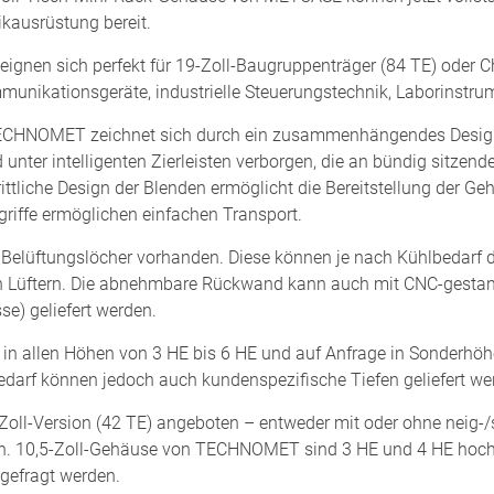
ikausrüstung bereit.
gnen sich perfekt für 19-Zoll-Baugruppenträger (84 TE) oder Cha
unikationsgeräte, industrielle Steuerungstechnik, Laborinstr
TECHNOMET zeichnet sich durch ein zusammenhängendes Design
 unter intelligenten Zierleisten verborgen, die an bündig sitze
rittliche Design der Blenden ermöglicht die Bereitstellung der G
griffe ermöglichen einfachen Transport.
Belüftungslöcher vorhanden. Diese können je nach Kühlbedarf d
on Lüftern. Die abnehmbare Rückwand kann auch mit CNC-gestan
e) geliefert werden.
 allen Höhen von 3 HE bis 6 HE und auf Anfrage in Sonderhöhen
edarf können jedoch auch kundenspezifische Tiefen geliefert we
oll-Version (42 TE) angeboten – entweder mit oder ohne neig-/
n. 10,5-Zoll-Gehäuse von TECHNOMET sind 3 HE und 4 HE hoch
gefragt werden.