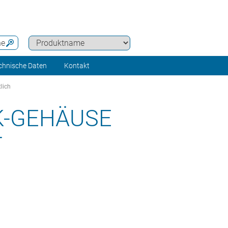
he
chnische Daten
Kontakt
lich
K-GEHÄUSE
T