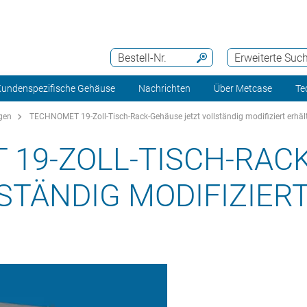
Bestell-Nr.
Erweiterte Suc
undenspezifische Gehäuse
Nachrichten
Über Metcase
Te
gen
TECHNOMET 19-Zoll-Tisch-Rack-Gehäuse jetzt vollständig modifiziert erhält
 19-ZOLL-TISCH-RAC
STÄNDIG MODIFIZIER
H