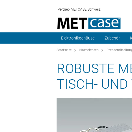
Vertrieb METCASE Schweiz
Elektronikgehäuse
Zubehör
K
Startseite
Nachrichten
Pressemitteilun
ROBUSTE M
TISCH- UN