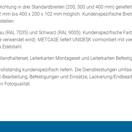
chtung in drei Standardbreiten (200, 300 und 400 mm) geliefert
2 mm bis 400 x 200 x 102 mm möglich. Kundenspezifische Brei
tellen.
rau (RAL 7035) und Schwarz (RAL 9005). Kundenspezifische Farbe
rbe verwendet wird). METCASE liefert UNIDESK vormontiert mit v
 Edelstahl.
andhalterset, Leiterkarten Montageset und Leiterkarten Befest
llständig kundenspezifisch liefern. Die Dienstleistungen umfa
C-Bearbeitung, Befestigungen und Einsätze, Lackierung/Endbearb
n Fotoqualität.