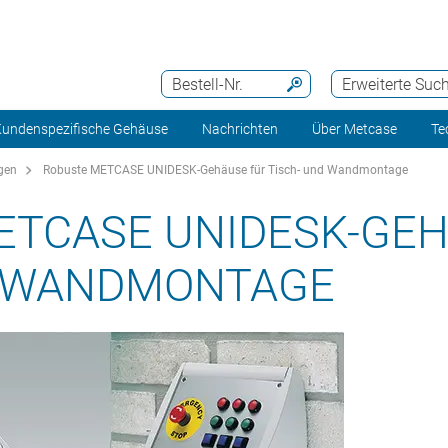
Bestell-Nr.
Erweiterte Suc
undenspezifische Gehäuse
Nachrichten
Über Metcase
Te
gen
Robuste METCASE UNIDESK-Gehäuse für Tisch- und Wandmontage
ETCASE UNIDESK-GEH
D WANDMONTAGE