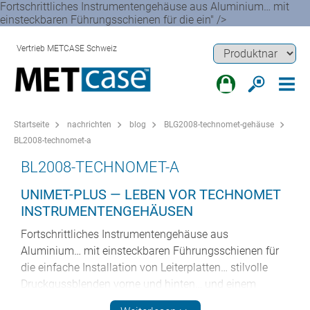
Fortschrittliches Instrumentengehäuse aus Aluminium… mit
einsteckbaren Führungsschienen für die ein" />
Vertrieb METCASE Schweiz
Startseite
nachrichten
blog
BLG2008-technomet-gehäuse
BL2008-technomet-a
BL2008-TECHNOMET-A
UNIMET-PLUS — LEBEN VOR TECHNOMET
INSTRUMENTENGEHÄUSEN
Fortschrittliches Instrumentengehäuse aus
Aluminium… mit einsteckbaren Führungsschienen für
die einfache Installation von Leiterplatten… stilvolle
Druckgussblenden vorne und hinten… und einem
Bügelarm, der gleichzeitig als Schreibtischständer