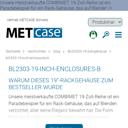
Unsere meistverkaufte COMBIMET 19-Zoll-Reihe ist ein
Paradebeispiel für ein Rack-Gehäuse, das auf Blende" />
Vertrieb METCASE Schweiz
Startseite
nachrichten
blog
BLG2303-19-zoll-gehäuse
bl2303-19-inch-enclosures-b
BL2303-19-INCH-ENCLOSURES-B
WARUM DIESES 19“-RACKGEHÄUSE ZUM
BESTSELLER WURDE
Unsere meistverkaufte COMBIMET 19-Zoll-Reihe ist ein
Paradebeispiel für ein Rack-Gehäuse, das auf Blenden
verzichtet, aber seine Eleganz bewahrt hat. Die Form
folgt der Funktion mit raffiniertem Understatement.
COMBIMET ist nicht nur unser vielseitigstes und