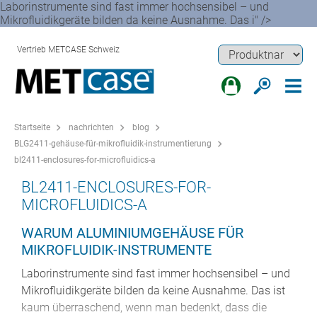
Laborinstrumente sind fast immer hochsensibel – und
Mikrofluidikgeräte bilden da keine Ausnahme. Das i" />
Vertrieb METCASE Schweiz
Startseite
nachrichten
blog
BLG2411-gehäuse-für-mikrofluidik-instrumentierung
bl2411-enclosures-for-microfluidics-a
BL2411-ENCLOSURES-FOR-
MICROFLUIDICS-A
WARUM ALUMINIUMGEHÄUSE FÜR
MIKROFLUIDIK-INSTRUMENTE
Laborinstrumente sind fast immer hochsensibel – und
Mikrofluidikgeräte bilden da keine Ausnahme. Das ist
kaum überraschend, wenn man bedenkt, dass die