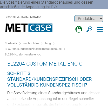
Die Spezifizierung eines Standardgehäuses und dessen
anschließende Anpassung ist i" />
Vertrieb METCASE Schweiz
Startseite
nachrichten
blog
BLG2204-kundenspezifische-metallgehäuse
BL2204-custom-metal-enc-c
BL2204-CUSTOM-METAL-ENC-C
SCHRITT 3:
STANDARD/KUNDENSPEZIFISCH ODER
VOLLSTÄNDIG KUNDENSPEZIFISCH?
Die Spezifizierung eines Standardgehäuses und dessen
anschließende Anpassung ist in der Regel schneller
und kostengünstiger als die Entscheidung für ein