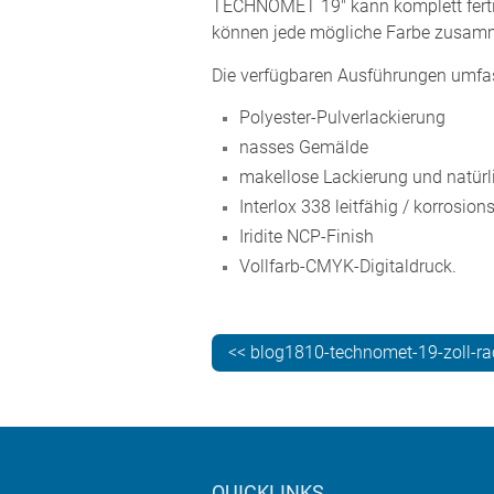
TECHNOMET 19" kann komplett fertig
können jede mögliche Farbe zusamme
Die verfügbaren Ausführungen umfa
Polyester-Pulverlackierung
nasses Gemälde
makellose Lackierung und natürl
Interlox 338 leitfähig / korrosio
Iridite NCP-Finish
Vollfarb-CMYK-Digitaldruck.
<< blog1810-technomet-19-zoll-r
QUICKLINKS