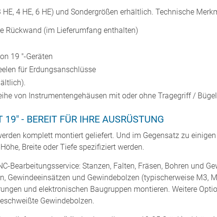
HE, 4 HE, 6 HE) und Sondergrößen erhältlich. Technische Merkm
e Rückwand (im Lieferumfang enthalten)
on 19 "-Geräten
elen für Erdungsanschlüsse
ltlich).
he von Instrumentengehäusen mit oder ohne Tragegriff / Bügel e
19" - BEREIT FÜR IHRE AUSRÜSTUNG
rden komplett montiert geliefert. Und im Gegensatz zu einige
he, Breite oder Tiefe spezifiziert werden.
NC-Bearbeitungsservice: Stanzen, Falten, Fräsen, Bohren und G
n, Gewindeeinsätzen und Gewindebolzen (typischerweise M3, M
uerungen und elektronischen Baugruppen montieren. Weitere Opt
geschweißte Gewindebolzen.