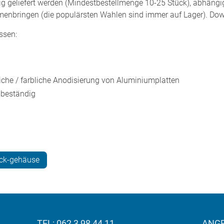
 geliefert werden (Mindestbestellmenge 10-25 Stück), abhängig
nbringen (die populärsten Wahlen sind immer auf Lager). Down
ssen:
iche / farbliche Anodisierung von Aluminiumplatten
nsbeständig
ack-gehäuse
TEL: 062 3 98 44 11
ANG