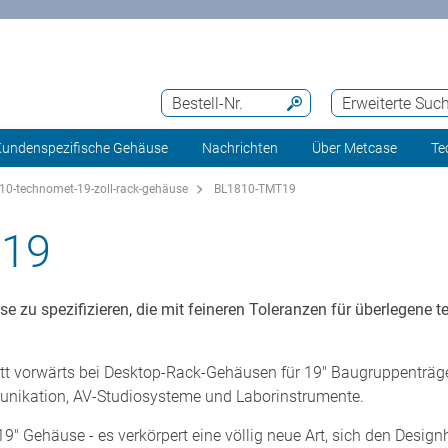
Bestell-Nr.
Erweiterte Suc
undenspezifische Gehäuse
Nachrichten
Über Metcase
Te
10-technomet-19-zoll-rack-gehäuse
BL1810-TMT19
19
se zu spezifizieren, die mit feineren Toleranzen für überlegene 
t vorwärts bei Desktop-Rack-Gehäusen für 19" Baugruppenträger
nikation, AV-Studiosysteme und Laborinstrumente.
 19" Gehäuse - es verkörpert eine völlig neue Art, sich den Desig