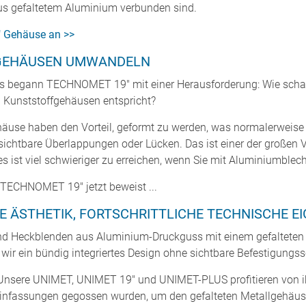
us gefaltetem Aluminium verbunden sind.
Gehäuse an >>
-GEHÄUSEN UMWANDELN
igns begann TECHNOMET 19" mit einer Herausforderung: Wie schaf
n Kunststoffgehäusen entspricht?
häuse haben den Vorteil, geformt zu werden, was normalerweise w
ichtbare Überlappungen oder Lücken. Das ist einer der großen Vo
s ist viel schwieriger zu erreichen, wenn Sie mit Aluminiumblech
 TECHNOMET 19" jetzt beweist ...
 ÄSTHETIK, FORTSCHRITTLICHE TECHNISCHE E
nd Heckblenden aus Aluminium-Druckguss mit einem gefalteten
wir ein bündig integriertes Design ohne sichtbare Befestigungs
. Unsere UNIMET, UNIMET 19" und UNIMET-PLUS profitieren von
e Einfassungen gegossen wurden, um den gefalteten Metallgehäu