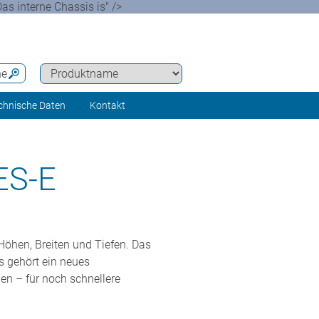
as interne Chassis is" />
he
chnische Daten
Kontakt
ES-E
Höhen, Breiten und Tiefen. Das
s gehört ein neues
en – für noch schnellere