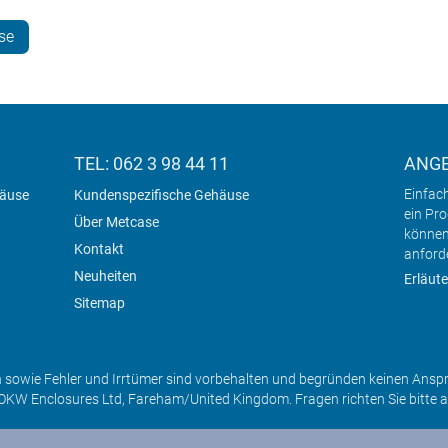
se
TEL: 062 3 98 44 11
ANG
Einfac
häuse
Kundenspezifische Gehäuse
ein Pr
Über Metcase
können
Kontakt
anford
Neuheiten
Erläute
Sitemap
sowie Fehler und Irrtümer sind vorbehalten und begründen keinen Ansp
OKW Enclosures Ltd, Fareham/United Kingdom. Fragen richten Sie bitte 