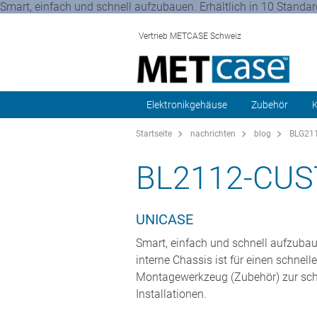
Smart, einfach und schnell aufzubauen. Erhältlich in 10 Standa
Vertrieb METCASE Schweiz
Elektronikgehäuse
Zubehör
K
Startseite
nachrichten
blog
BLG211
BL2112-CUS
UNICASE
Smart, einfach und schnell aufzubau
interne Chassis ist für einen schnel
Montagewerkzeug (Zubehör) zur schne
Installationen.