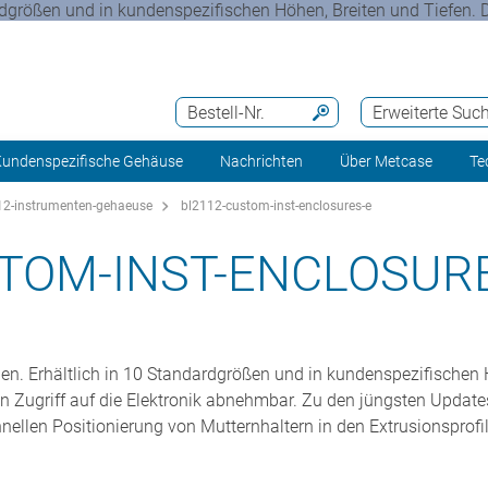
rdgrößen und in kundenspezifischen Höhen, Breiten und Tiefen. D
Bestell-Nr.
Erweiterte Suc
undenspezifische Gehäuse
Nachrichten
Über Metcase
Te
2-instrumenten-gehaeuse
bl2112-custom-inst-enclosures-e
TOM-INST-ENCLOSUR
en. Erhältlich in 10 Standardgrößen und in kundenspezifischen 
len Zugriff auf die Elektronik abnehmbar. Zu den jüngsten Update
llen Positionierung von Mutternhaltern in den Extrusionsprofil