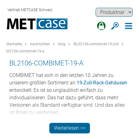
Vertrieb METCASE Schweiz
Startseite
nachrichten
blog
BLG2106-combimet-19-zoll
bl2106-combimet-19-a
BL2106-COMBIMET-19-A
COMBIMET hat sich in den letzten 10 Jahren zu
unserem größten Sortiment an
19-Zoll-Rack-Gehäusen
entwickelt: Es ist so unglaublich einfach zu
individualisieren. Das hat dazu geführt, dass mehr
Versionen als Standard verfügbar sind. Und das alles
ist Ihnen zu verdanken…
Was 2011 als neue Rack-Gehäuseserie mit drei Höhen
Weiterlesen >>
(1U, 2U, 3U) begann, hat sich im Laufe der Jahre zu