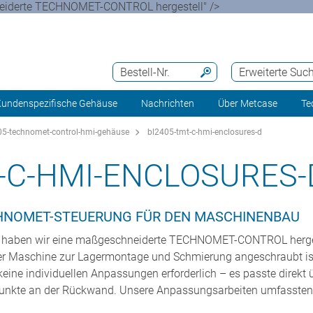
neiderte TECHNOMET-CONTROL hergestell" />
Bestell-Nr.
Erweiterte Suc
undenspezifische Gehäuse
Nachrichten
Über Metcase
Te
5-technomet-control-hmi-gehäuse
bl2405-tmt-c-hmi-enclosures-d
-C-HMI-ENCLOSURES-
HNOMET-STEUERUNG FÜR DEN MASCHINENBAU
 haben wir eine maßgeschneiderte TECHNOMET-CONTROL hergeste
einer Maschine zur Lagermontage und Schmierung angeschraubt i
keine individuellen Anpassungen erforderlich – es passte direk
nkte an der Rückwand. Unsere Anpassungsarbeiten umfassten 