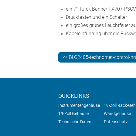
ein 7" Turck Banner TX707-P3C
Drucktasten und ein Schalter
ein großes grünes Leuchtfeuer au
Kabeleinführung über die Rückw
<< BLG2405-technomet-control-h
QUICKLINKS
Instrumentengehäuse
19-Zoll Rack-Ge
19-Zoll Gehäuse
Wandgehäuse
Technische Daten
Datenschutz