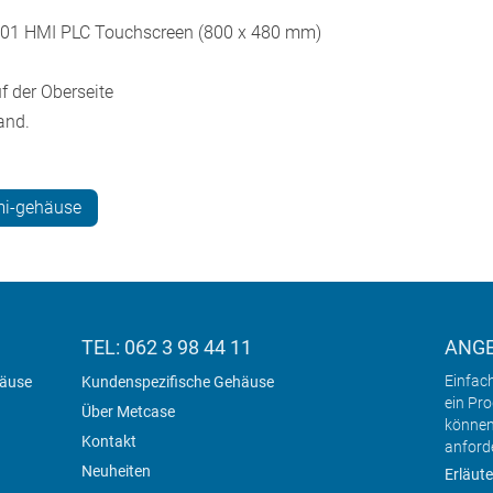
V01 HMI PLC Touchscreen (800 x 480 mm)
f der Oberseite
and.
mi-gehäuse
TEL: 062 3 98 44 11
ANG
Einfac
häuse
Kundenspezifische Gehäuse
ein Pr
Über Metcase
können
Kontakt
anford
Neuheiten
Erläute