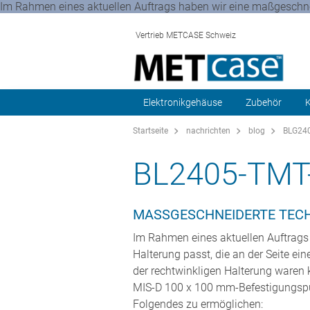
Im Rahmen eines aktuellen Auftrags haben wir eine maßgesch
Vertrieb METCASE Schweiz
Elektronikgehäuse
Zubehör
K
Startseite
nachrichten
blog
BLG240
BL2405-TMT
MASSGESCHNEIDERTE TEC
Im Rahmen eines aktuellen Auftrags
Halterung passt, die an der Seite 
der rechtwinkligen Halterung waren 
MIS-D 100 x 100 mm-Befestigungspu
Folgendes zu ermöglichen: