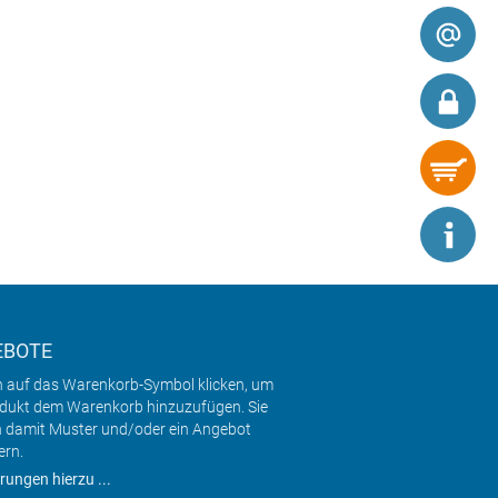
EBOTE
h auf das Warenkorb-Symbol klicken, um
odukt dem Warenkorb hinzuzufügen. Sie
 damit Muster und/oder ein Angebot
ern.
rungen hierzu ...