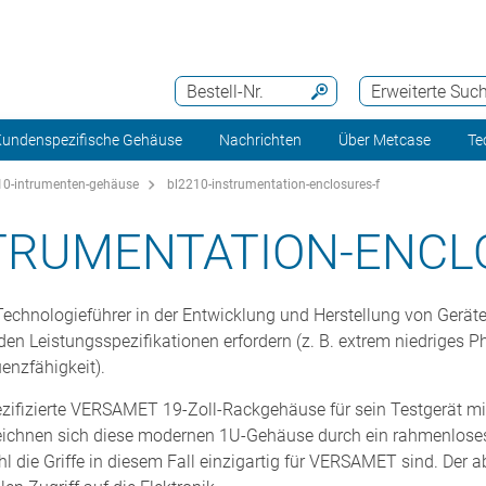
Bestell-Nr.
Erweiterte Suc
undenspezifische Gehäuse
Nachrichten
Über Metcase
Te
0-intrumenten-gehäuse
bl2210-instrumentation-enclosures-f
STRUMENTATION-ENCL
n Technologieführer in der Entwicklung und Herstellung von Gerä
den Leistungsspezifikationen erfordern (z. B. extrem niedriges 
enzfähigkeit).
zifizierte VERSAMET 19-Zoll-Rackgehäuse für sein Testgerät mi
hnen sich diese modernen 1U-Gehäuse durch ein rahmenloses 
 die Griffe in diesem Fall einzigartig für VERSAMET sind. Der