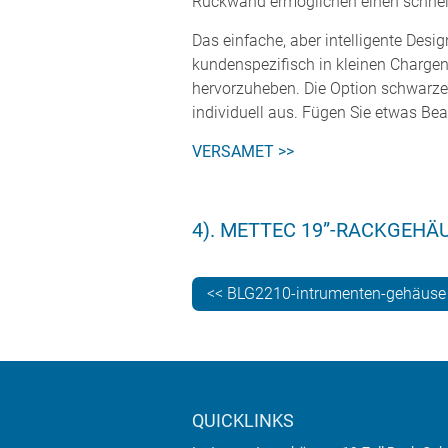
Rückwand ermöglichen einen schnelle
Das einfache, aber intelligente Des
kundenspezifisch in kleinen Chargen
hervorzuheben. Die Option schwarzes 
individuell aus. Fügen Sie etwas Be
VERSAMET >>
4). METTEC 19”-RACKGEHÄ
<< BLG2210-intrumenten-gehäuse
QUICKLINKS