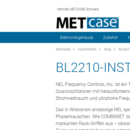
Vertrieb METCASE Schweiz
Elektronikgehäuse
Zubehör
K
Startseite
nachrichten
blog
BLG221
BL2210-IN
NEL Frequency Controls, Inc. ist ei
Quarzoszillatoren mit herausfordern
Stromverbrauch und ultrahohe Frequ
Das in Wisconsin ansässige NEL spe
Phasenrauschen. Wie COMBIMET zeic
markanten Rack-Griffen aus – obwohl