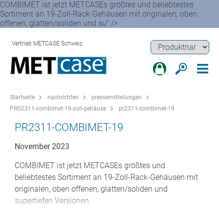
COMBIMET ist jetzt METCASEs größtes und beliebtestes
Sortiment an 19-Zoll-Rack-Gehäusen mit originalen, oben
offenen, glatten/soliden und su" />
Vertrieb METCASE Schweiz
Startseite
nachrichten
pressemitteilungen
PRG2311-combimet-19-zoll-gehäuse
pr2311-combimet-19
PR2311-COMBIMET-19
November 2023
COMBIMET ist jetzt METCASEs größtes und
beliebtestes Sortiment an 19-Zoll-Rack-Gehäusen mit
originalen, oben offenen, glatten/soliden und
supertiefen Versionen.