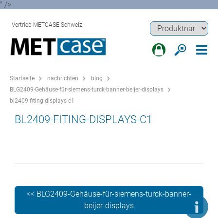
" />
Vertrieb METCASE Schweiz
Startseite
nachrichten
blog
BLG2409-Gehäuse-für-siemens-turck-banner-beijer-displays
bl2409-fiting-displays-c1
BL2409-FITING-DISPLAYS-C1
<< BLG2409-Gehäuse-für-siemens-turck-banner-
beijer-displays