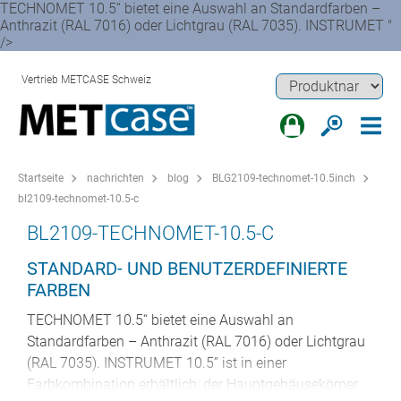
TECHNOMET 10.5“ bietet eine Auswahl an Standardfarben –
Anthrazit (RAL 7016) oder Lichtgrau (RAL 7035). INSTRUMET "
/>
Vertrieb METCASE Schweiz
Startseite
nachrichten
blog
BLG2109-technomet-10.5inch
bl2109-technomet-10.5-c
BL2109-TECHNOMET-10.5-C
STANDARD- UND BENUTZERDEFINIERTE
FARBEN
TECHNOMET 10.5“ bietet eine Auswahl an
Standardfarben – Anthrazit (RAL 7016) oder Lichtgrau
(RAL 7035). INSTRUMET 10.5” ist in einer
Farbkombination erhältlich: der Hauptgehäusekörper