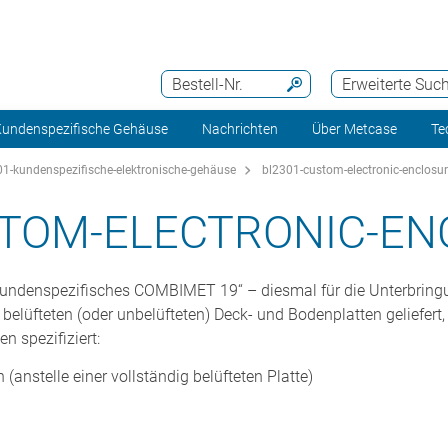
Bestell-Nr.
Erweiterte Suc
undenspezifische Gehäuse
Nachrichten
Über Metcase
Te
1-kundenspezifische-elektronische-gehäuse
bl2301-custom-electronic-enclosur
STOM-ELECTRONIC-EN
ein kundenspezifisches COMBIMET 19“ – diesmal für die Unterbri
üfteten (oder unbelüfteten) Deck- und Bodenplatten geliefert, 
n spezifiziert:
n (anstelle einer vollständig belüfteten Platte)