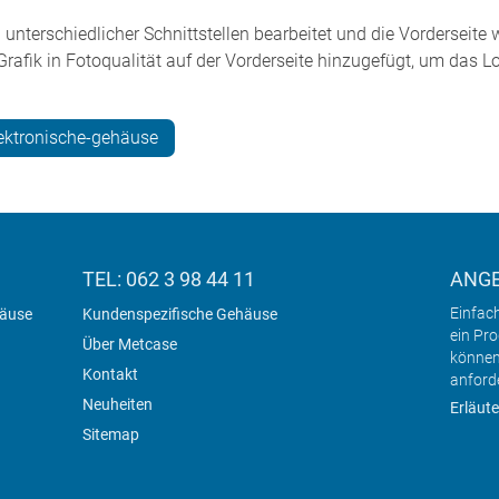
l unterschiedlicher Schnittstellen bearbeitet und die Vorderseit
afik in Fotoqualität auf der Vorderseite hinzugefügt, um das L
ektronische-gehäuse
TEL: 062 3 98 44 11
ANG
Einfac
häuse
Kundenspezifische Gehäuse
ein Pr
Über Metcase
können
Kontakt
anford
Neuheiten
Erläute
Sitemap