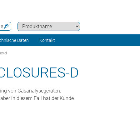
he
chnische Daten
Kontakt
es-d
CLOSURES-D
ngung von Gasanalysegeräten.
aber in diesem Fall hat der Kunde