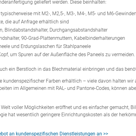
deranfertigung geliefert werden. Diese beinhalten:
 typischerweise mit M2-, M2,5-, M3-, M4-, M5- und M6-Gewinde
, die auf Anfrage erhältlich sind
n, Blindabstandshalter, Durchgangsabstandshalter
andshalter, 90-Grad-Plattenmuttern, Kabelbinderhalterungen
eele und Erdungslaschen für Stahlpaneele
opf, um Spuren auf der Außenfläche des Paneels zu vermeiden.
auch ein Berstloch in das Blechmaterial einbringen und das ben
e kundenspezifischer Farben erhältlich – viele davon halten wir
arbeiten im Allgemeinen mit RAL- und Pantone-Codes, können ab
e Welt voller Möglichkeiten eröffnet und es einfacher gemacht, Bi
ie hat wesentlich geringere Einrichtungskosten als der herkömm
bot an kundenspezifischen Dienstleistungen an >>