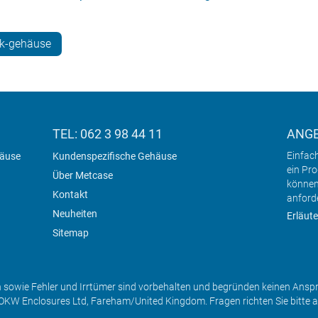
ck-gehäuse
TEL: 062 3 98 44 11
ANG
Einfac
häuse
Kundenspezifische Gehäuse
ein Pr
Über Metcase
können
Kontakt
anford
Neuheiten
Erläute
Sitemap
sowie Fehler und Irrtümer sind vorbehalten und begründen keinen Ansp
OKW Enclosures Ltd, Fareham/United Kingdom. Fragen richten Sie bitte 