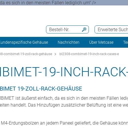
a es sich in den meisten Fällen lediglich um" />
Bestell-Nr.
Erweiterte Suc
undenspezifische Gehäuse
Nachrichten
Über Metcase
Te
8-combimet-19-zoll-rack-gehäuse
bl2308-combimet-19-inch-rack-cases-e
BIMET-19-INCH-RACK
IMET 19-ZOLL-RACK-GEHÄUSE
IMET ist äußerst einfach, da es sich in den meisten Fällen led
iten handelt. Das Hinzufügen zusätzlicher Belüftung ist eine we
4-Erdungsbolzen an jedem Paneel geliefert, die Gehäuse könn