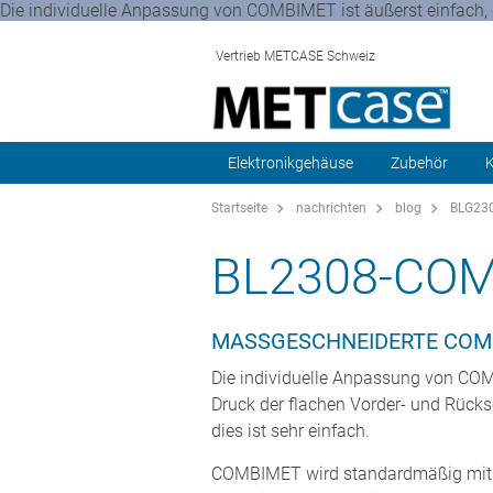
Die individuelle Anpassung von COMBIMET ist äußerst einfach, d
Vertrieb METCASE Schweiz
Elektronikgehäuse
Zubehör
K
Startseite
nachrichten
blog
BLG230
BL2308-COM
MASSGESCHNEIDERTE COMB
Die individuelle Anpassung von COMB
Druck der flachen Vorder- und Rückse
dies ist sehr einfach.
COMBIMET wird standardmäßig mit M