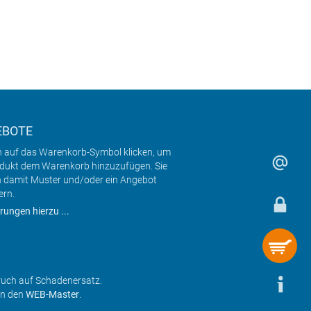
EBOTE
h auf das Warenkorb-Symbol klicken, um
odukt dem Warenkorb hinzuzufügen. Sie
 damit Muster und/oder ein Angebot
ern.
rungen hierzu ...
ruch auf Schadenersatz.
an den
WEB-Master
.