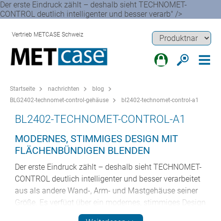
Der erste Eindruck zählt – deshalb sieht TECHNOMET-
CONTROL deutlich intelligenter und besser verarb" />
Vertrieb METCASE Schweiz
Startseite
nachrichten
blog
BLG2402-technomet-control-gehäuse
bl2402-technomet-control-a1
BL2402-TECHNOMET-CONTROL-A1
MODERNES, STIMMIGES DESIGN MIT
FLÄCHENBÜNDIGEN BLENDEN
Der erste Eindruck zählt – deshalb sieht TECHNOMET-
CONTROL deutlich intelligenter und besser verarbeitet
aus als andere Wand-, Arm- und Mastgehäuse seiner
Größe. Es verfügt über ein modernes, stimmiges Design
mit Druckguss-Lünetten, die bündig mit dem