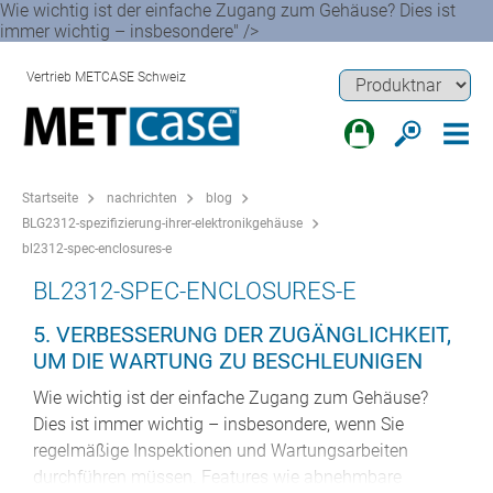
Wie wichtig ist der einfache Zugang zum Gehäuse? Dies ist
immer wichtig – insbesondere" />
Vertrieb METCASE Schweiz
Startseite
nachrichten
blog
BLG2312-spezifizierung-ihrer-elektronikgehäuse
bl2312-spec-enclosures-e
BL2312-SPEC-ENCLOSURES-E
5. VERBESSERUNG DER ZUGÄNGLICHKEIT,
UM DIE WARTUNG ZU BESCHLEUNIGEN
Wie wichtig ist der einfache Zugang zum Gehäuse?
Dies ist immer wichtig – insbesondere, wenn Sie
regelmäßige Inspektionen und Wartungsarbeiten
durchführen müssen. Features wie abnehmbare