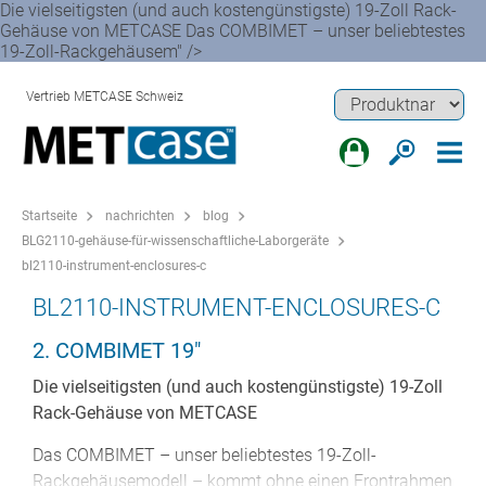
Die vielseitigsten (und auch kostengünstigste) 19-Zoll Rack-
Gehäuse von METCASE Das COMBIMET – unser beliebtestes
19-Zoll-Rackgehäusem" />
Vertrieb METCASE Schweiz
Startseite
nachrichten
blog
BLG2110-gehäuse-für-wissenschaftliche-Laborgeräte
bl2110-instrument-enclosures-c
BL2110-INSTRUMENT-ENCLOSURES-C
2. COMBIMET 19"
Die vielseitigsten (und auch kostengünstigste) 19-Zoll
Rack-Gehäuse von METCASE
Das COMBIMET – unser beliebtestes 19-Zoll-
Rackgehäusemodell – kommt ohne einen Frontrahmen