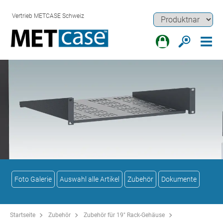
Vertrieb METCASE Schweiz
Foto Galerie
Auswahl alle Artikel
Zubehör
Dokumente
Startseite
Zubehör
Zubehör für 19" Rack-Gehäuse