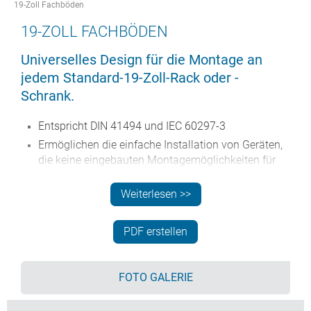
19-Zoll Fachböden
19-ZOLL FACHBÖDEN
Universelles Design für die Montage an
jedem Standard-19-Zoll-Rack oder -
Schrank.
Entspricht DIN 41494 und IEC 60297-3
Ermöglichen die einfache Installation von Geräten,
die keine eingebauten Montagemöglichkeiten für
das Rack haben
Hergestellt aus Weichstahl CR4 und lackiert mit
Weiterlesen >>
widerstandsfähigem Polyesterpulver
Schlitze im Boden unterstützen die Belüftung im
PDF erstellen
Rack
Sondergrößen auf Bestellung erhältlich.
FOTO GALERIE
Bestellen Sie Ihre eigene kundenspezifische Version.