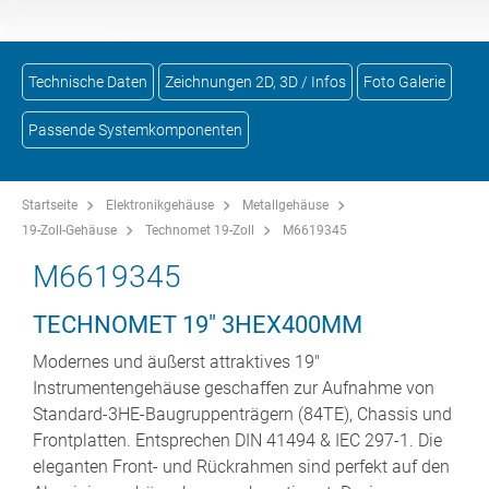
Technische Daten
Zeichnungen 2D, 3D / Infos
Foto Galerie
Passende Systemkomponenten
Startseite
Elektronikgehäuse
Metallgehäuse
19-Zoll-Gehäuse
Technomet 19-Zoll
M6619345
M6619345
TECHNOMET 19" 3HEX400MM
Modernes und äußerst attraktives 19"
Instrumentengehäuse geschaffen zur Aufnahme von
Standard-3HE-Baugruppenträgern (84TE), Chassis und
Frontplatten. Entsprechen DIN 41494 & IEC 297-1. Die
eleganten Front- und Rückrahmen sind perfekt auf den