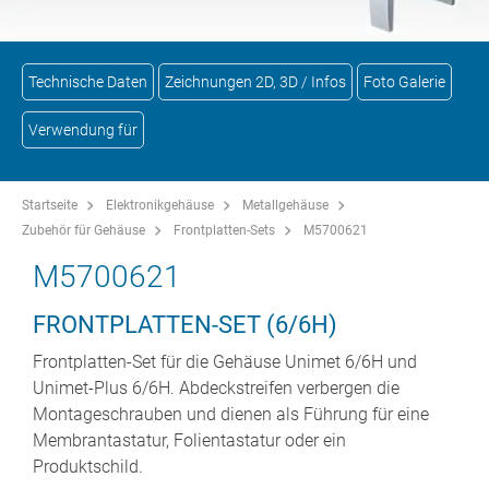
Technische Daten
Zeichnungen 2D, 3D / Infos
Foto Galerie
Verwendung für
Startseite
Elektronikgehäuse
Metallgehäuse
Zubehör für Gehäuse
Frontplatten-Sets
M5700621
M5700621
FRONTPLATTEN-SET (6/6H)
Frontplatten-Set für die Gehäuse Unimet 6/6H und
Unimet-Plus 6/6H. Abdeckstreifen verbergen die
Montageschrauben und dienen als Führung für eine
Membrantastatur, Folientastatur oder ein
Produktschild.