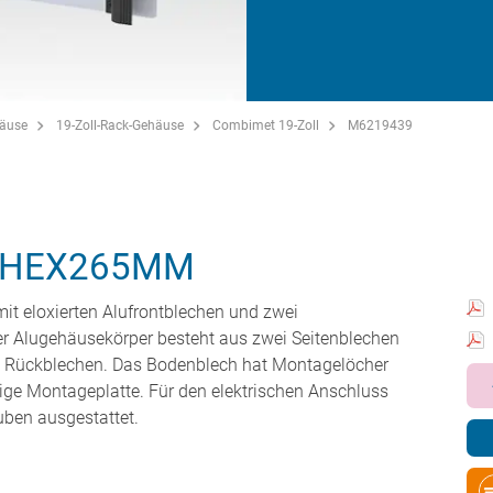
häuse
19-Zoll-Rack-Gehäuse
Combimet 19-Zoll
M6219439
4HEX265MM
it eloxierten Alufrontblechen und zwei
er Alugehäusekörper besteht aus zwei Seitenblechen
 Rückblechen. Das Bodenblech hat Montagelöcher
örige Montageplatte. Für den elektrischen Anschluss
uben ausgestattet.