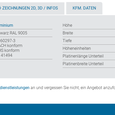
ZEICHNUNGEN 2D, 3D / INFOS
KFM. DATEN
minium
Höhe
warz RAL 9005
Breite
 60297-3
Tiefe
ACH konform
Höheneinheiten
S konform
 41494
Platinenlänge Unterteil
Platinenbreite Unterteil
dienstleistungen
an und vergessen Sie nicht, ein Angebot anzufo