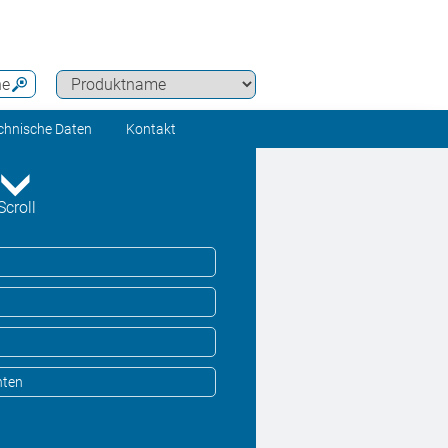
he
chnische Daten
Kontakt
Scroll
nten