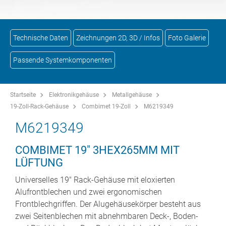
Technische Daten
Zeichnungen 2D, 3D / Infos
Foto Galerie
Passende Systemkomponenten
Startseite
Elektronikgehäuse
Metallgehäuse
19-Zoll-Rack-Gehäuse
Combimet 19-Zoll
M6219349
M6219349
COMBIMET 19" 3HEX265MM MIT
LÜFTUNG
Universelles 19" Rack-Gehäuse mit eloxierten
Alufrontblechen und zwei ergonomischen
Frontblechgriffen. Der Alugehäusekörper besteht aus
zwei Seitenblechen mit abnehmbaren Deck-, Boden-